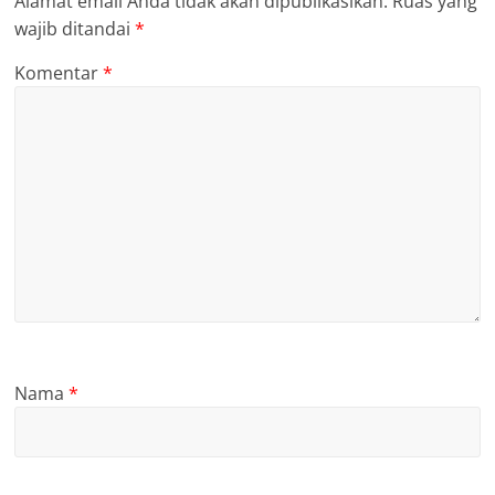
Alamat email Anda tidak akan dipublikasikan.
Ruas yang
wajib ditandai
*
Komentar
*
Nama
*