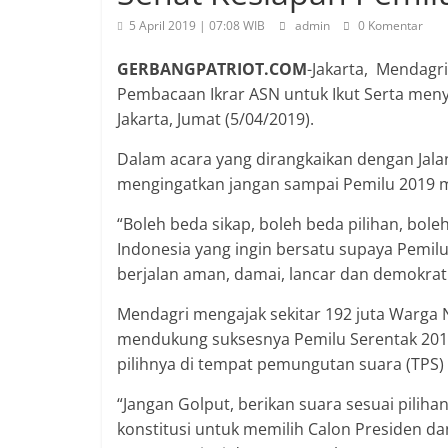
5 April 2019 | 07:08 WIB
admin
0 Komentar
GERBANGPATRIOT.COM
-Jakarta, Mendagr
Pembacaan Ikrar ASN untuk Ikut Serta meny
Jakarta, Jumat (5/04/2019).
Dalam acara yang dirangkaikan dengan Jala
mengingatkan jangan sampai Pemilu 2019 
“Boleh beda sikap, boleh beda pilihan, bol
Indonesia yang ingin bersatu supaya Pemilu 
berjalan aman, damai, lancar dan demokrati
Mendagri mengajak sekitar 192 juta Warga N
mendukung suksesnya Pemilu Serentak 201
pilihnya di tempat pemungutan suara (TPS) 
“Jangan Golput, berikan suara sesuai piliha
konstitusi untuk memilih Calon Presiden da