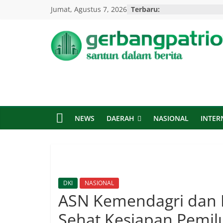
Skip
Jumat, Agustus 7, 2026
Terbaru:
to
content
Gerbang
Patriot
Santun
Dalam
NEWS
DAERAH
NASIONAL
INTER
Berita
DKI
NASIONAL
ASN Kemendagri dan B
Sehat Kesiapan Pemil