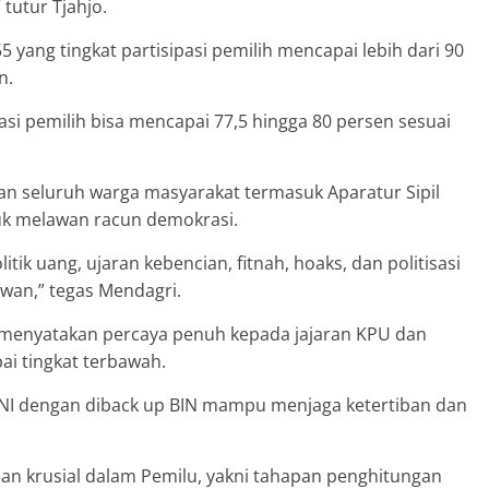
tutur Tjahjo.
ang tingkat partisipasi pemilih mencapai lebih dari 90
n.
pasi pemilih bisa mencapai 77,5 hingga 80 persen sesuai
an seluruh warga masyarakat termasuk Aparatur Sipil
uk melawan racun demokrasi.
tik uang, ujaran kebencian, fitnah, hoaks, dan politisasi
awan,” tegas Mendagri.
 menyatakan percaya penuh kepada jajaran KPU dan
i tingkat terbawah.
 TNI dengan diback up BIN mampu menjaga ketertiban dan
an krusial dalam Pemilu, yakni tahapan penghitungan