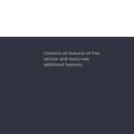
Contains all features of free
version and many new
additional features.