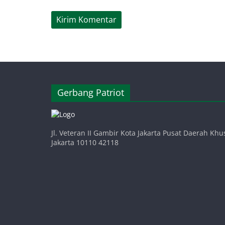
Gerbang Patriot
Jl. Veteran II Gambir Kota Jakarta Pusat Daerah Khu
Jakarta 10110 42118