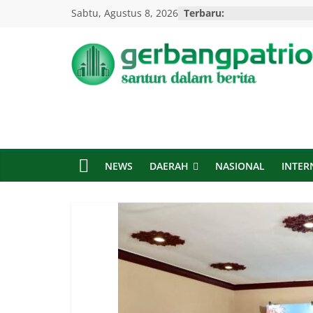
Skip
Sabtu, Agustus 8, 2026
Terbaru:
to
content
Gerbang
Patriot
Santun
Dalam
NEWS
DAERAH
NASIONAL
INTER
Berita