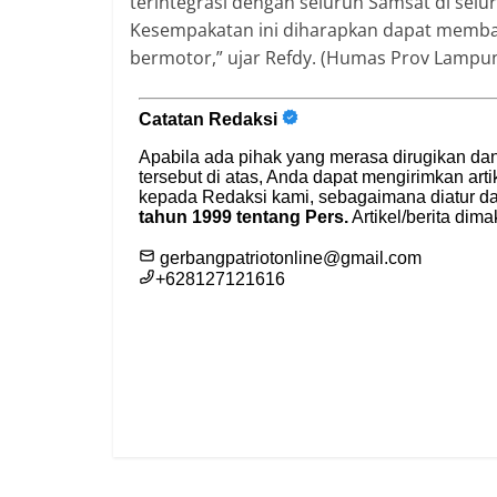
terintegrasi dengan seluruh Samsat di selu
Kesempakatan ini diharapkan dapat memb
bermotor,” ujar Refdy. (Humas Prov Lampu