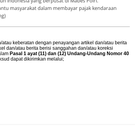
ruh Indonesia yang berpusat di Mabes Polri.
antu masyarakat dalam membayar pajak kendaraan
ng)