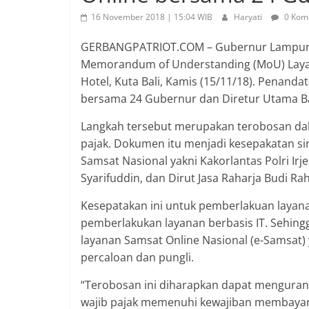
16 November 2018 | 15:04 WIB
Haryati
0 Kom
GERBANGPATRIOT.COM – Gubernur Lampun
Memorandum of Understanding (MoU) Layana
Hotel, Kuta Bali, Kamis (15/11/18). Penandat
bersama 24 Gubernur dan Diretur Utama B
Langkah tersebut merupakan terobosan da
pajak. Dokumen itu menjadi kesepakatan si
Samsat Nasional yakni Kakorlantas Polri Ir
Syarifuddin, dan Dirut Jasa Raharja Budi Ra
Kesepatakan ini untuk pemberlakuan layana
pemberlakukan layanan berbasis IT. Sehin
layanan Samsat Online Nasional (e-Samsat
percaloan dan pungli.
“Terobosan ini diharapkan dapat mengura
wajib pajak memenuhi kewajiban membayar 