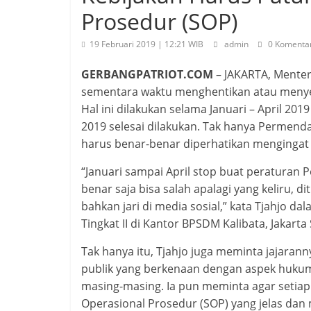
Prosedur (SOP)
19 Februari 2019 | 12:21 WIB
admin
0 Komenta
GERBANGPATRIOT.COM
– JAKARTA, Menter
sementara waktu menghentikan atau menye
Hal ini dilakukan selama Januari – April 2
2019 selesai dilakukan. Tak hanya Permend
harus benar-benar diperhatikan mengingat 
“Januari sampai April stop buat peraturan 
benar saja bisa salah apalagi yang keliru, 
bahkan jari di media sosial,” kata Tjahjo 
Tingkat II di Kantor BPSDM Kalibata, Jakarta 
Tak hanya itu, Tjahjo juga meminta jajaran
publik yang berkenaan dengan aspek hukum
masing-masing. Ia pun meminta agar setiap
Operasional Prosedur (SOP) yang jelas dan 