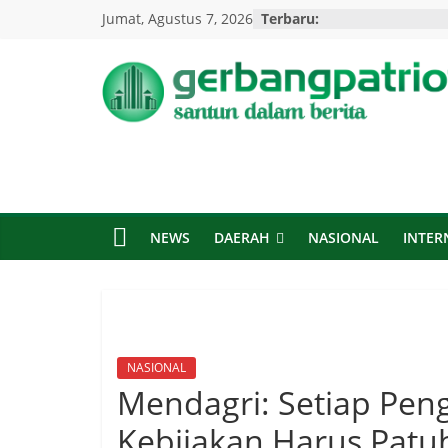
Skip
Jumat, Agustus 7, 2026
Terbaru:
to
content
Gerbang
Patriot
Santun
Dalam
NEWS
DAERAH
NASIONAL
INTER
Berita
NASIONAL
Mendagri: Setiap Pen
Kebijakan Harus Patu