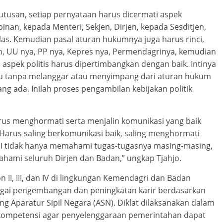
usan, setiap pernyataan harus dicermati aspek
an, kepada Menteri, Sekjen, Dirjen, kepada Sesditjen,
elas. Kemudian pasal aturan hukumnya juga harus rinci,
an, UU nya, PP nya, Kepres nya, Permendagrinya, kemudian
 aspek politis harus dipertimbangkan dengan baik. Intinya
tu tanpa melanggar atau menyimpang dari aturan hukum
ng ada. Inilah proses pengambilan kebijakan politik
rus menghormati serta menjalin komunikasi yang baik
rus saling berkomunikasi baik, saling menghormati
n II tidak hanya memahami tugas-tugasnya masing-masing,
ami seluruh Dirjen dan Badan,” ungkap Tjahjo.
lon II, III, dan IV di lingkungan Kemendagri dan Badan
agai pengembangan dan peningkatan karir berdasarkan
Aparatur Sipil Negara (ASN). Diklat dilaksanakan dalam
ompetensi agar penyelenggaraan pemerintahan dapat