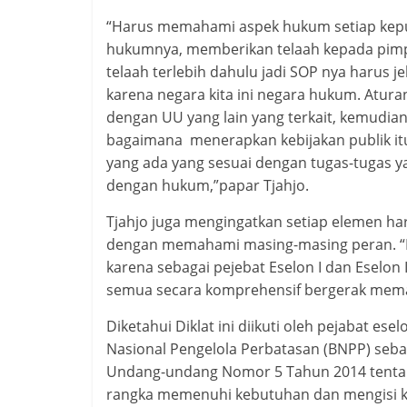
“Harus memahami aspek hukum setiap keput
hukumnya, memberikan telaah kepada pimpin
telaah terlebih dahulu jadi SOP nya harus j
karena negara kita ini negara hukum. Atur
dengan UU yang lain yang terkait, kemudian
bagaimana menerapkan kebijakan publik i
yang ada yang sesuai dengan tugas-tugas ya
dengan hukum,”papar Tjahjo.
Tjahjo juga mengingatkan setiap elemen ha
dengan memahami masing-masing peran. “Ha
karena sebagai pejebat Eselon I dan Eselo
semua secara komprehensif bergerak memah
Diketahui Diklat ini diikuti oleh pejabat ese
Nasional Pengelola Perbatasan (BNPP) seb
Undang-undang Nomor 5 Tahun 2014 tentang 
rangka memenuhi kebutuhan dan mengisi k