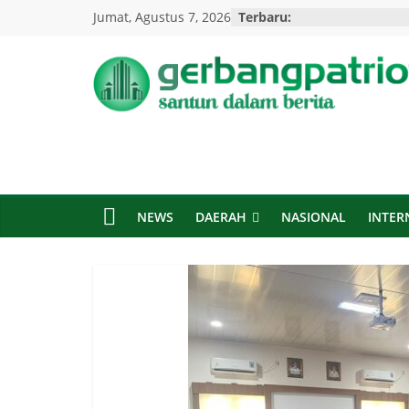
Skip
Jumat, Agustus 7, 2026
Terbaru:
to
content
Gerbang
Patriot
Santun
Dalam
NEWS
DAERAH
NASIONAL
INTER
Berita