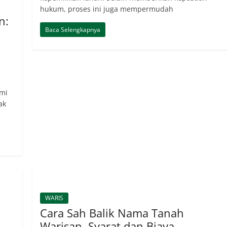
hukum, proses ini juga mempermudah
n:
Baca Selengkapnya
mi
ak
WARIS
Cara Sah Balik Nama Tanah
Warisan, Syarat dan Biaya