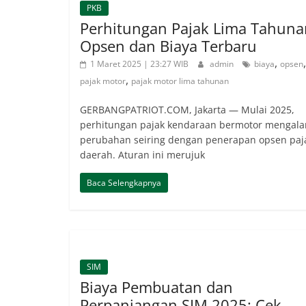
PKB
Perhitungan Pajak Lima Tahuna
Opsen dan Biaya Terbaru
,
,
1 Maret 2025 | 23:27 WIB
admin
biaya
opsen
,
pajak motor
pajak motor lima tahunan
GERBANGPATRIOT.COM, Jakarta — Mulai 2025,
perhitungan pajak kendaraan bermotor mengala
perubahan seiring dengan penerapan opsen paj
daerah. Aturan ini merujuk
Baca Selengkapnya
SIM
Biaya Pembuatan dan
Perpanjangan SIM 2025: Cek