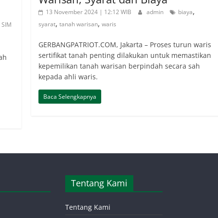
,
13 November 2024 | 12:12 WIB
admin
biaya
,
,
,
syarat
tanah warisan
waris
SIM
GERBANGPATRIOT.COM, Jakarta – Proses turun waris
sertifikat tanah penting dilakukan untuk memastikan
ah
kepemilikan tanah warisan berpindah secara sah
kepada ahli waris.
Baca Selengkapnya
Tentang Kami
Tentang Kami