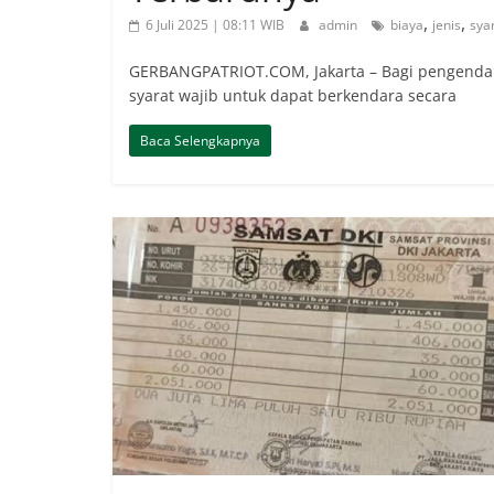
,
,
6 Juli 2025 | 08:11 WIB
admin
biaya
jenis
sya
GERBANGPATRIOT.COM, Jakarta – Bagi pengendara
syarat wajib untuk dapat berkendara secara
Baca Selengkapnya