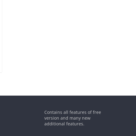
Contains all features of free
version and many new
additional features.