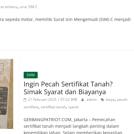
,
rat terbaru
urus SIM C
 sepeda motor, memiliki Surat Izin Mengemudi (SIM) C menjadi
SHM
Ingin Pecah Sertifikat Tanah?
Simak Syarat dan Biayanya
,
21 Februari 2025 | 07:22 WIB
admin
biaya
pecah
,
,
sertifikat
sertifikat tanah
syarat
GERBANGPATRIOT.COM, Jakarta – Pemecahan
sertifikat tanah menjadi langkah penting dalam
kepemilikan lahan. Selain memberikan kepastian