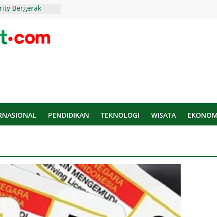
rity Bergerak
antunan untuk
ru Terus
lurkan 80 Ribu
i Madura
 Arya Dorong
Gerakan
Daerah
I Ditantang
Berkelanjutan
RNASIONAL
PENDIDIKAN
TEKNOLOGI
WISATA
EKONOM
kasi Tunjukkan
am Lomba
erbaris