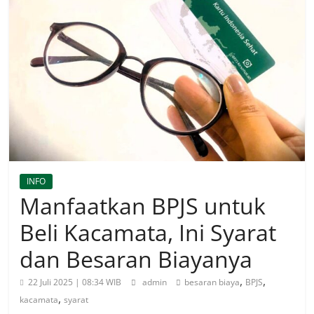
INFO
Manfaatkan BPJS untuk
Beli Kacamata, Ini Syarat
dan Besaran Biayanya
,
,
22 Juli 2025 | 08:34 WIB
admin
besaran biaya
BPJS
,
kacamata
syarat