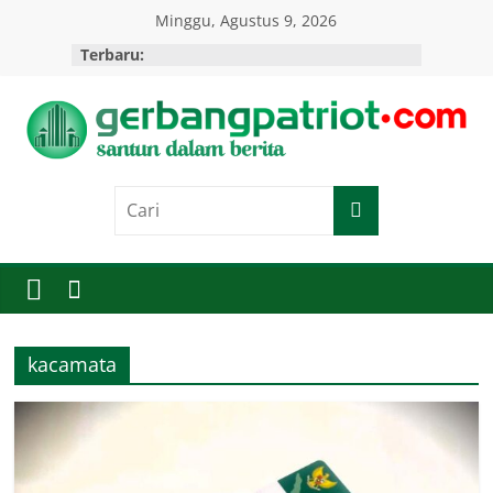
Skip
Minggu, Agustus 9, 2026
to
Terbaru:
content
Gerbang
Patriot
Santun
Dalam
Berita
kacamata