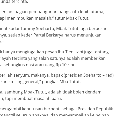
bunda tercinta.
 menjadi bagian pembangunan bangsa itu lebih utama,
pi menimbulkan masalah,” tutur Mbak Tutut.
 dinahkodai Tommy Soeharto, Mbak Tutut juga berpesan
ya, setiap kader Partai Berkarya harus menunjukan
eri.
k hanya mengingatkan pesan Ibu Tien, tapi juga tentang
 ayah tercinta yang salah satunya adalah memberikan
 sebungkus nasi atau uang Rp 10 ribu.
, berilah senyum, makanya, bapak (presiden Soeharto – red)
kan smiling general,” pungkas Mba Tutut.
ya, sambung Mbak Tutut, adalah tidak boleh dendam.
h, tapi membuat masalah baru.
o mengambil keputusan berhenti sebagai Presiden Republik
memanggil seluruh anaknya, dan menyampaikan keinginan