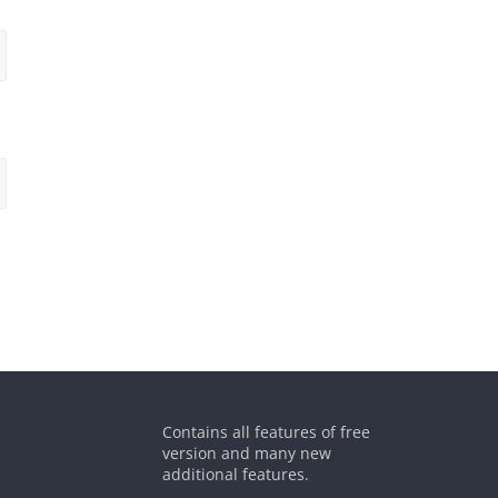
Contains all features of free
version and many new
additional features.