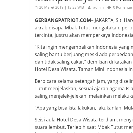
20 Maret 2019 | 13:33 WIB
admin
0 Komentar
GERBANGPATRIOT.COM
– JAKARTA, Siti Ha
akrab disapa Mbak Tutut mengatakan, perb
tercinta, justru akan memperkaya Indonesia
“Kita ingin mengembalikan Indonesia yang
saling bantu berjuang meski ada perbedaan.
dan tidak saling cakar,” demikian di katak
Hotel Desa Wisata, Taman Mini Indonesia Ind
Berbicara selama setengah jam, yang diseli
Tutut menjelaskan, sesuai ajaran agama Isla
saling menjelek-jelekan, melainkan melakuk
“Apa yang bisa kita lakukan, lakukanlah. Mul
Seisi aula Hotel Desa Wisata terdiam, men
suara lembut. Terlebih saat Mbak Tutut m