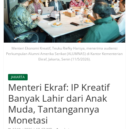
Menteri Ekonomi Kreatif, Teuku Riefky Harsya, menerima audiensi
Perkumpulan Alumni Amerika Serikat (ALUMNAS) di Kantor Kementerian
Ekraf, Jakarta, Senin (11/5/2026).
JAKARTA
Menteri Ekraf: IP Kreatif
Banyak Lahir dari Anak
Muda, Tantangannya
Monetasi