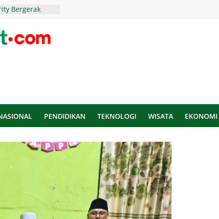
ity Bergerak
ntunan untuk
ru Terus
urkan 80 Ribu
i Madura
 Arya Dorong
Gerakan
Daerah
I Ditantang
Berkelanjutan
NASIONAL
PENDIDIKAN
TEKNOLOGI
WISATA
EKONOMI
kasi Tunjukkan
m Lomba
rbaris