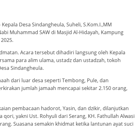
epala Desa Sindangheula, Suheli, S.Kom.I.,MM
aj Nabi Muhammad SAW di Masjid Al-Hidayah, Kampung
 2025.
matan. Acara tersebut dihadiri langsung oleh Kepala
ersama para alim ulama, ustadz dan ustadzah, tokoh
Desa Sindangheula.
aah dari luar desa seperti Tembong, Pule, dan
erkirakan jumlah jamaah mencapai sekitar 2.150 orang,
aian pembacaan hadorot, Yasin, dan dzikir, dilanjutkan
qori, yakni Ust. Rohyuli dari Serang, KH. Fathullah Alwasi
rang. Suasana semakin khidmat ketika lantunan ayat suci