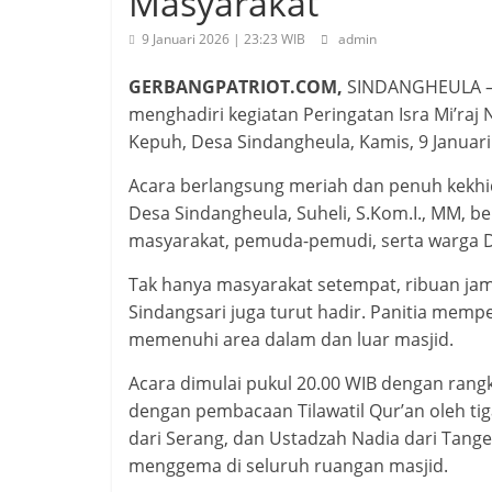
Masyarakat
9 Januari 2026 | 23:23 WIB
admin
GERBANGPATRIOT.COM,
SINDANGHEULA – K
menghadiri kegiatan Peringatan Isra Mi’r
Kepuh, Desa Sindangheula, Kamis, 9 Januari
Acara berlangsung meriah dan penuh kekhid
Desa Sindangheula, Suheli, S.Kom.I., MM, b
masyarakat, pemuda-pemudi, serta warga 
Tak hanya masyarakat setempat, ribuan jam
Sindangsari juga turut hadir. Panitia memp
memenuhi area dalam dan luar masjid.
Acara dimulai pukul 20.00 WIB dengan rangk
dengan pembacaan Tilawatil Qur’an oleh tiga 
dari Serang, dan Ustadzah Nadia dari Tange
menggema di seluruh ruangan masjid.