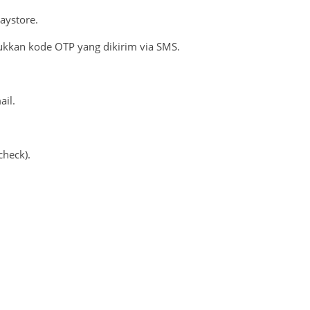
laystore.
kkan kode OTP yang dikirim via SMS.
il.
check).