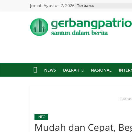
Skip
Jumat, Agustus 7, 2026
Terbaru:
to
content
Gerbang
Patriot
Santun
Dalam
NEWS
DAERAH
NASIONAL
INTER
Berita
Ilustra
INFO
Mudah dan Cepat, Beg