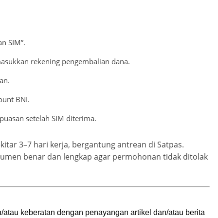
an SIM”.
, masukkan rekening pengembalian dana.
an.
ount BNI.
epuasan setelah SIM diterima.
ar 3–7 hari kerja, bergantung antrean di Satpas.
men benar dan lengkap agar permohonan tidak ditolak