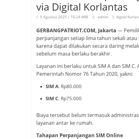
via Digital Korlantas
9 Agustus 2025 | 16:24 WIB
admin
digital Korla
GERBANGPATRIOT.COM, Jakarta
— Pemilik
perpanjangan setiap lima tahun sekali atau 
karena dapat dilakukan secara daring melalui
sebelum masa berlaku berakhir.
Layanan ini berlaku untuk SIM A dan SIM C
Pemerintah Nomor 76 Tahun 2020, yakni:
SIM A
: Rp80.000
SIM C
: Rp75.000
Biaya tersebut belum termasuk administra
layanan antar ke rumah.
Tahapan Perpanjangan SIM Online